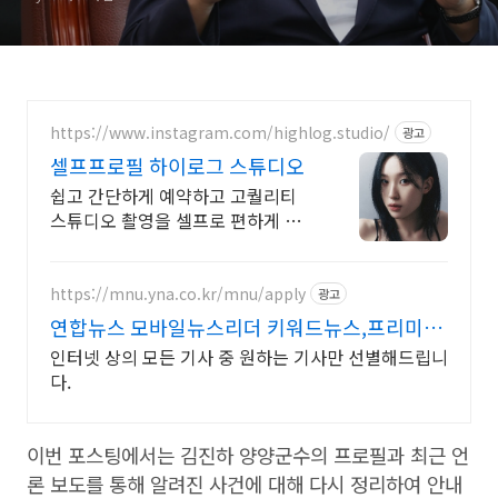
https://www.instagram.com/highlog.studio/
광고
셀프프로필 하이로그 스튜디오
쉽고 간단하게 예약하고 고퀄리티
스튜디오 촬영을 셀프로 편하게 촬
영하세요
https://mnu.yna.co.kr/mnu/apply
광고
연합뉴스 모바일뉴스리더 키워드뉴스,프리미엄
인물검색
인터넷 상의 모든 기사 중 원하는 기사만 선별해드립니
다.
이번 포스팅에서는 김진하 양양군수의 프로필과 최근 언
론 보도를 통해 알려진 사건에 대해 다시 정리하여 안내