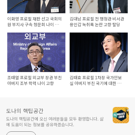
이화영 프로필 재판 선고 국회의
김대남 프로필 전 행정관 비서관
원 부지사 구속 청문회 나이 학
용인갑 녹취록 논란 고향 탈당
력 고향
조태열 프로필 외교부 장관 부친
김태효 프로필 1차장 국가안보
아버지 조부 학력 나이 고향
실 아버지 부친 국기에 대한 경
례 애국가
도나의 핵팁공간
도나의 핵팁공간에 오신 여러분들을 모두 환영합니다. 삶
에 도움이 되는 정보를 공유하겠습니다.