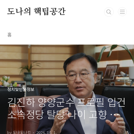
본문 바로가기
도나의 핵팁공간
홈
정치및인물정보
김진하 양양군수 프로필 입건
소속정당 탈당 나이 고향 학
력 논란 반박
by 도나도나킴
2024. 10. 1.