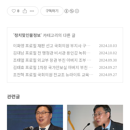
8
구독하기
'
정치및인물정보
' 카테고리의 다른 글
이화영 프로필 재판 선고 국회의원 부지사 구속
2024.10.03
청문회 나이 학력 고향
김대남 프로필 전 행정관 비서관 용인갑 녹취록
2024.10.02
(0)
논란 고향 탈당
조태열 프로필 외교부 장관 부친 아버지 조부 학
2024.09.30
(0)
력 나이 고향
김태효 프로필 1차장 국가안보실 아버지 부친 국
2024.09.27
(0)
기에 대한 경례 애국가
조전혁 프로필 국회의원 전교조 뉴라이트 교육감
2024.09.27
(0)
후보 공약 나이 고향
(0)
관련글