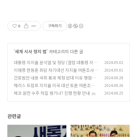
6
구독하기
'
세계 시사 정치 법
' 카테고리의 다른 글
대통령 지지율 윤석열 및 정당 (갤럽 대통령 지지
2024.09.02
율, 리얼미터)
이재명 한동훈 회담 차기대선 지지율 여론조사 토
2024.09.01
(0)
론 특검 총 정리
간호법안 내용 국회 통과 제정 반대 이유 쟁점은?
2024.08.28
(0)
해리스 트럼프 지지율 미국 대선 토론 여론조사
2024.08.26
(0)
일정
체코 원전 수주 차질 생기나? 진행 현황 안내
2024.08.25
(0)
(0)
관련글