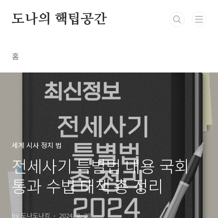
본문 바로가기
도나의 핵팁공간
홈
세계 시사 정치 법
전세사기 특별법 내용 국회
통과 수법 대책 총 정리
by 도나도나킴
2024. 8. 28.