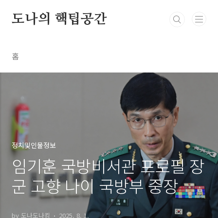
본문 바로가기
도나의 핵팁공간
홈
정치및인물정보
임기훈 국방비서관 프로필 장
군 고향 나이 국방부 중장
by 도나도나킴
2025. 8. 1.