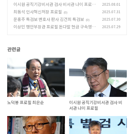
이시원 공직기강비서관 검사 비서관 나이 프로필
2025.08.01
최동석 인사혁신처장 프로필
2025.07.31
(0)
(0)
문홍주 특검보 변호사 판사 김건희 특검보
2025.07.30
(0)
이상민 행안부장관 프로필 돈다발 현금 구속영장
2025.07.29
(0)
관련글
노덕봉 프로필 최은순
이시원 공직기강비서관 검사 비
서관 나이 프로필