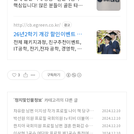
핵심입니다! 많은 분들이 골든 타임
을 놓쳐 소중한 피해금을 영영 찾지
못하고 계십니다.
http://cb.egreen.co.kr/
광고
26년2학기 개강 할인이벤트 1:1
무료학습설계 및 상담
전체 패키지과정, 친구추천이벤트,
IT공학, 전기,전자 공학, 경영학, 편
입상담
3
구독하기
'
정치및인물정보
' 카테고리의 다른 글
차유람 남편 이지성 작가 프로필 나이 책 당구선
2024.12.10
수 국민의힘
박선원 의원 프로필 국회의원 tv 티비 더불어민주
2024.12.10
(0)
당 국정원 천안함 필리버스터
한지아 국회의원 프로필 남편 결혼 한화갑 수석대
2024.12.10
(0)
변인 국민의힘 의원
이상현 1공수 여단장 프로필 제1공수 특전여단
2024.12.10
(0)