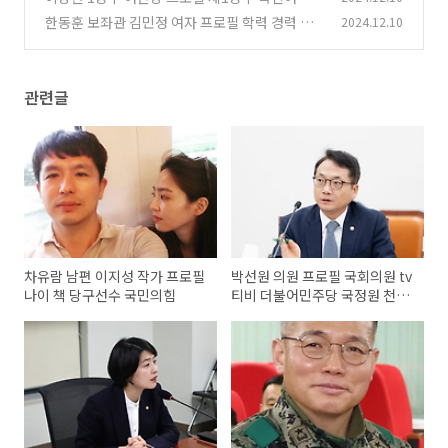
한동훈 보좌관 김민정 여자 프로필 학력 경력 보
2024.12.10
(0)
좌진협의회 회장
(0)
관련글
차유람 남편 이지성 작가 프로필
박선원 의원 프로필 국회의원 tv
나이 책 당구선수 국민의힘
티비 더불어민주당 국정원 천안
함 필리버스터