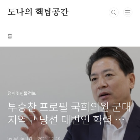
본문 바로가기
도나의 핵팁공간
홈
정치및인물정보
부승찬 프로필 국회의원 군대
지역구 당선 대변인 학력 고
향 재산
by 도나도나킴
2024. 12. 10.