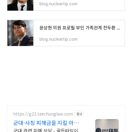
blog.nucleartip.com
윤상현 의원 프로필 부인 가족관계 전두환 사위 지역구 군대 재산
blog.nucleartip.com
https://g22.taechunglaw.com
광고
군대-사칭 피해금을 지킬 마지
막 기회
군대 관련 피해 상담 - 골든타임이