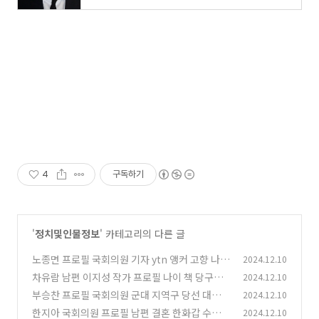
4
구독하기
'
정치및인물정보
' 카테고리의 다른 글
노종면 프로필 국회의원 기자 ytn 앵커 고향 나이
2024.12.10
학력 재산
차유람 남편 이지성 작가 프로필 나이 책 당구선
2024.12.10
(0)
수 국민의힘
부승찬 프로필 국회의원 군대 지역구 당선 대변인
2024.12.10
(0)
학력 고향 재산
한지아 국회의원 프로필 남편 결혼 한화갑 수석대
2024.12.10
(0)