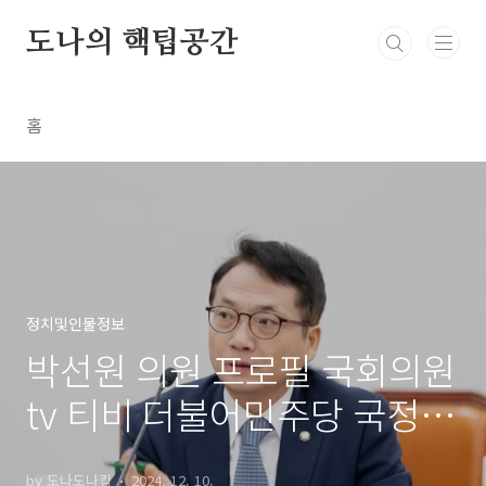
본문 바로가기
도나의 핵팁공간
홈
정치및인물정보
박선원 의원 프로필 국회의원
tv 티비 더불어민주당 국정원
천안함 필리버스터
by 도나도나킴
2024. 12. 10.