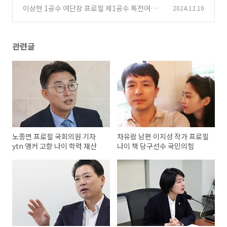
변인 국민의힘 의원
이상현 1공수 여단장 프로필 제1공수 특전여단
2024.12.10
(0)
(0)
관련글
노종면 프로필 국회의원 기자
차유람 남편 이지성 작가 프로필
ytn 앵커 고향 나이 학력 재산
나이 책 당구선수 국민의힘