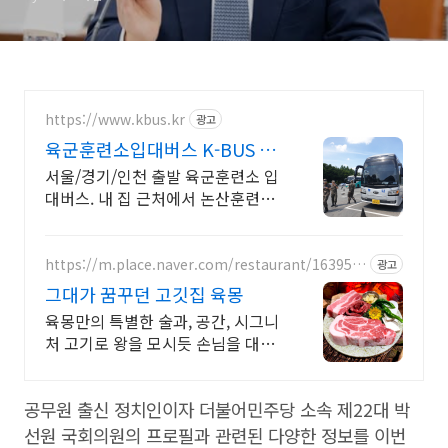
https://www.kbus.kr
광고
육군훈련소입대버스 K-BUS 전
차량 28인승 우등 리무진
서울/경기/인천 출발 육군훈련소 입
대버스. 내 집 근처에서 논산훈련소
바로 앞까지 내 집 근처에서 육군훈
련소 바로 앞까지 빠르고 편리하게
https://m.place.naver.com/restaurant/163951
광고
6083
그대가 꿈꾸던 고깃집 육몽
육몽만의 특별한 술과, 공간, 시그니
처 고기로 왕을 모시듯 손님을 대접
합니다
공무원 출신 정치인이자 더불어민주당 소속 제22대 박
선원 국회의원의 프로필과 관련된 다양한 정보를 이번