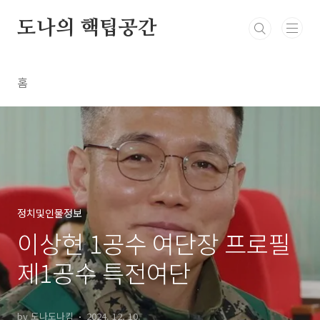
본문 바로가기
도나의 핵팁공간
홈
정치및인물정보
이상현 1공수 여단장 프로필
제1공수 특전여단
by 도나도나킴
2024. 12. 10.