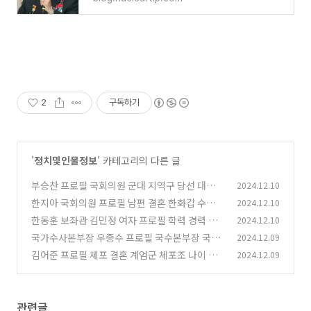
2
구독하기
'
정치및인물정보
' 카테고리의 다른 글
부승찬 프로필 국회의원 군대 지역구 당선 대변인
2024.12.10
학력 고향 재산
한지아 국회의원 프로필 남편 결혼 한화갑 수석대
2024.12.10
(0)
변인 국민의힘 의원
한동훈 보좌관 김민정 여자 프로필 학력 경력 보
2024.12.10
(0)
좌진협의회 회장
국가수사본부장 우종수 프로필 국수본부장 국과
2024.12.09
(0)
수 국가수사본부 조직도 계급
김어준 프로필 체포 결혼 계엄군 체포조 나이 학
2024.12.09
(0)
력 고향 가족
(0)
관련글