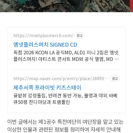
https://mnetplusmerch.com/
광고
엠넷플러스머치 SIGNED CD
독점 2026 KCON LA 공식MD, ALD1 미니 2집은 엠넷
플러스머치! 아티스트 콘서트 MD와 공식 앨범, MD 모
두 만나보세요!
https://map.naver.com/p/entry/place/1849336
광고
457
제주서쪽 프라이빗 키즈스테이
귤밭뷰 감성돌집, 반려견 동반 가능, 불멍과 야외 바베
큐50평 잔디마당과 트램폴린
이번 글에서는 제1공수 특전여단의 여단장을 맡고 있는
이상현 인물과 관련된 정보를 정리하여 자세히 안내해