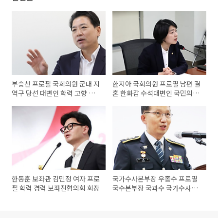
부승찬 프로필 국회의원 군대 지
한지아 국회의원 프로필 남편 결
역구 당선 대변인 학력 고향 재
혼 한화갑 수석대변인 국민의힘
산
의원
한동훈 보좌관 김민정 여자 프로
국가수사본부장 우종수 프로필
필 학력 경력 보좌진협의회 회장
국수본부장 국과수 국가수사본
부 조직도 계급