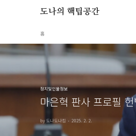
본문 바로가기
도나의 핵팁공간
홈
정치및인물정보
마은혁 판사 프로필 헌
by 도나도나킴
2025. 2. 2.