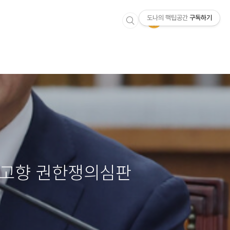
도나의 핵팁공간
구독하기
 고향 권한쟁의심판