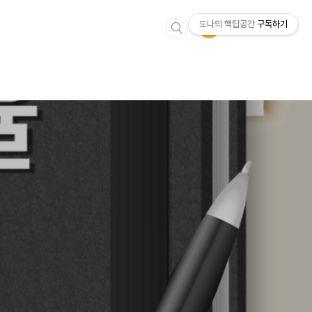
도나의 핵팁공간
구독하기