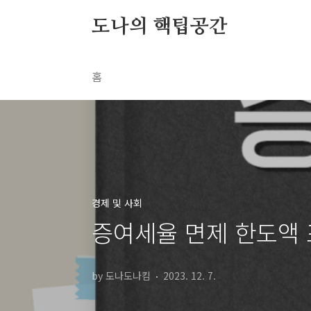
본문 바로가기
도나의 핵팁공간
홈
경제 및 사회
증여세율 면제 한도액 
by 도나도나킴
2023. 12. 7.