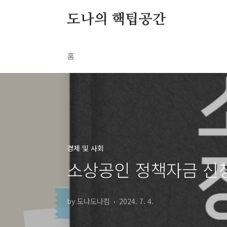
본문 바로가기
도나의 핵팁공간
홈
경제 및 사회
소상공인 정책자금 신청
by 도나도나킴
2024. 7. 4.