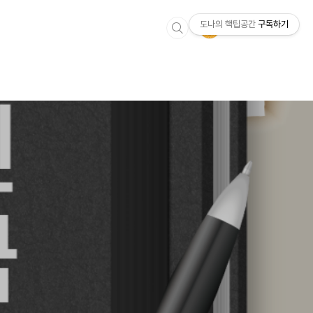
도나의 핵팁공간
구독하기