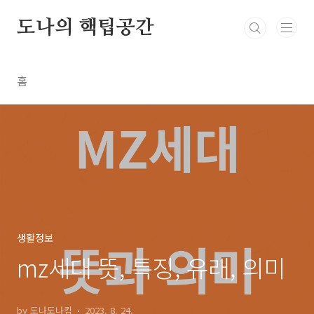
본문 바로가기
도나의 핵팁공간
홈
생활정보
mz세대 뜻, 특징, 유래, 의미
by 도나도나킴
2023. 8. 24.