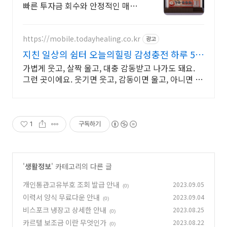
빠른 투자금 회수와 안정적인 매출
상승 홀+배달 두마리 토끼를 잡은
한식 역대 프로모션
https://mobile.todayhealing.co.kr
광고
지친 일상의 쉼터 오늘의힐링 감성충전 하루 5분
힐링타임
가볍게 웃고, 살짝 울고, 대충 감동받고 나가도 돼요.
그런 곳이에요. 웃기면 웃고, 감동이면 울고, 아니면 그
냥 눕고 가세요.
1
구독하기
'
생활정보
' 카테고리의 다른 글
개인통관고유부호 조회 발급 안내
2023.09.05
(0)
이력서 양식 무료다운 안내
2023.09.04
(0)
비스포크 냉장고 상세한 안내
2023.08.25
(0)
카르텔 보조금 이란 무엇인가
2023.08.22
(0)