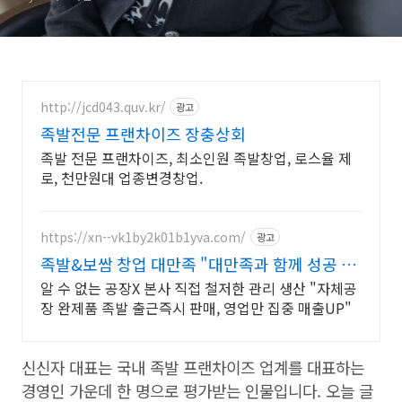
http://jcd043.quv.kr/
광고
족발전문 프랜차이즈 장충상회
족발 전문 프랜차이즈, 최소인원 족발창업, 로스율 제
로, 천만원대 업종변경창업.
https://xn--vk1by2k01b1yva.com/
광고
족발&보쌈 창업 대만족 "대만족과 함께 성공 창
업"
알 수 없는 공장X 본사 직접 철저한 관리 생산 "자체공
장 완제품 족발 출근즉시 판매, 영업만 집중 매출UP"
신신자 대표는 국내 족발 프랜차이즈 업계를 대표하는
경영인 가운데 한 명으로 평가받는 인물입니다. 오늘 글