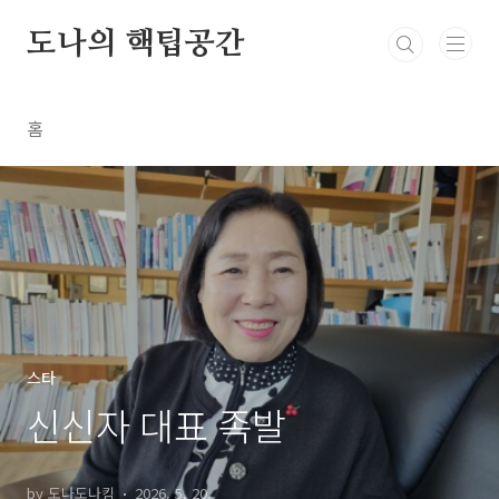
본문 바로가기
도나의 핵팁공간
홈
스타
신신자 대표 족발
by 도나도나킴
2026. 5. 20.