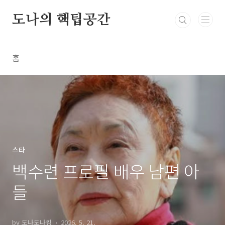
본문 바로가기
도나의 핵팁공간
홈
스타
백수련 프로필 배우 남편 아
들
by 도나도나킴
2026. 5. 21.