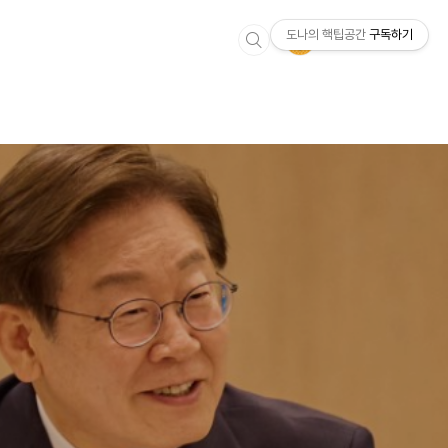
도나의 핵팁공간
구독하기