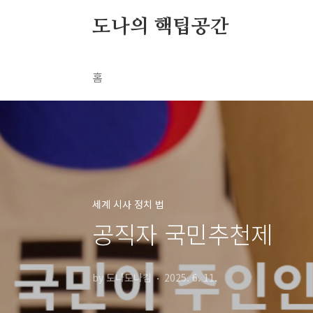
본문 바로가기
도나의 핵팁공간
홈
세계 시사 정치 법
공직자 국민추천제
by 도나도나킴
2025. 6. 11.