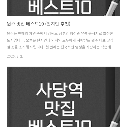
원주 맛집 베스트10 (현지인 추천)
원주는 천혜의 자연 속에서 강원도 남부의 행정과 유통 중심지로 발전한
도시입니다. 오늘은 현지인과 외지인 모두에게 사랑받는 원주 대표 맛집
열 곳을 소개해 드립니다. 첫 번째는 전국적인 명성을 자랑하는 박순례
손말이고기 산정집 원주본점입니다. 이곳은 신선한 한우 우둔살을 얇게
2026. 8. 2.
저민 후 쪽파와 미나리, 깻잎을 정성스럽게 말아내는 말이고기 단일 메뉴
를 선보입니다. 무쇠 불판 위에서 들기름을 두르고 살짝 익혀 먹으면 소
고기의 고소한 육즙과 야채의 아삭하고 향긋한 식감이 입안 가득 퍼집니
다. 고기를 다 먹은 뒤 고깃기름이 배어든 불판에 바로 시골 된장찌개를
부어 밥과 함께 자작하게 끓여 먹는 된장찌개는 이곳 식사의 필수 마무리
코스입니다. 두 번째는 전국 최고의 알탕 전문점으로 꼽히는 까치둥지입
니다. 오랜..