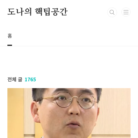
본문 바로가기
도나의 핵팁공간
홈
전체 글
1765