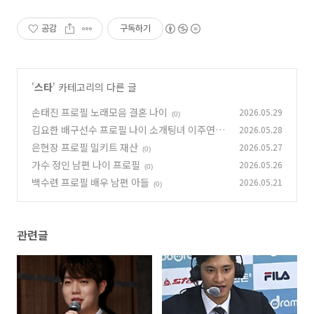
공감
구독하기
'
스타
' 카테고리의 다른 글
손태진 프로필 노래모음 결혼 나이
2026.05.29
(0)
김요한 배구선수 프로필 나이 소개팅녀 이주연
2026.05.28
은현장 프로필 밀키트 재산
2026.05.27
(0)
(0)
가수 정인 남편 나이 프로필
2026.05.26
(0)
백수련 프로필 배우 남편 아들
2026.05.21
(0)
관련글