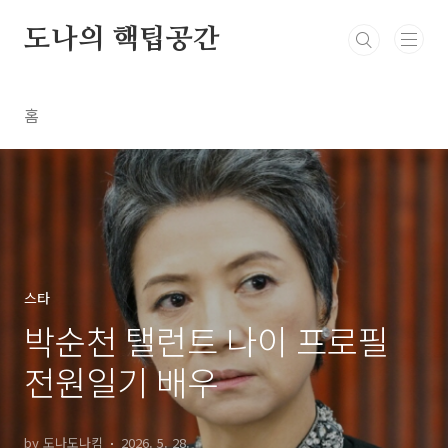
본문 바로가기
도나의 핵팁공간
홈
스타
박순천 탤런트 나이 프로필
전원일기 배우
by 도나도나킴
2026. 5. 28.