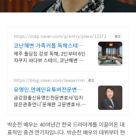
https://map.naver.com/p/entry/place/1237286
광고
457
코난해변 가족커플 독채스테이
월정리 근처 감성 독채 2채
제주 돌담집 감성 독채, 2인부터 6인
자쿠지 바다뷰 스테이, 코난해변 바
로 앞 고객리뷰 300개 검증된 숙소,
자쿠지 무료, 바다뷰 독채, 연박할인
https://blog.naver.com/lawyerrim
광고
유명인,연예인유튜버전문변호
사
금감원출신유명인전문변호사'밉지
않은관종언니'문재완 고문변호사.유
명인다수자문 보안철저 금감원출신,
법원장검사장 방송통신위원장출신
박순천 배우는 40여년간 한국 드라마계를 이끌어온 대
등 70여명전문가협업가능
표적인 중견 연기자입니다. 박순천 배우의 데뷔부터 현